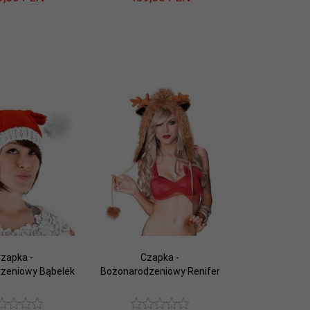
zapka -
Czapka -
zeniowy Bąbelek
Bożonarodzeniowy Renifer