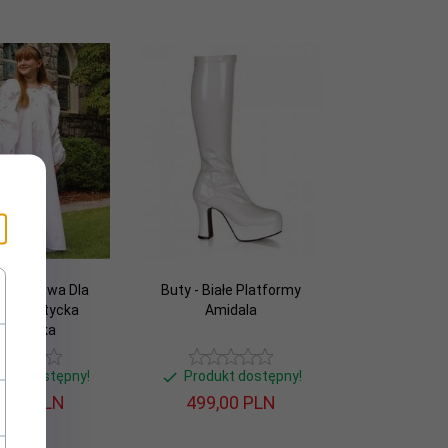
Koszulowa Dla
Buty - Białe Platformy
ka - Celtycka
Amidala
mizjerka
dukt dostępny!
Produkt dostępny!
,
00
PLN
499,
00
PLN