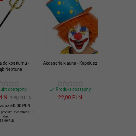
a do kostiumu -
Akcesoria klauna - Kapelusz
ząb Neptuna
dukt dostępny!
Produkt dostępny!
PLN
22,
00
PLN
199,00 PLN
zasz 50.00 PLN
 produktu z ostatnich 30
dni:
99.00 PLN