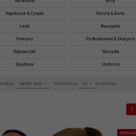
Akcesoria
Buty
Kapelusze & Czapki
Korony & Berła
Laski
Naszyjniki
Peleryny
Podkolanówki & Skarpety
Rękawiczki
Skrzydła
Spódnice
Uniformy
sort
pop
 według:
Wyświetl po
produktów
NAZWY (A-Z)
24
1
Promocja