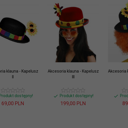
ria klauna - Kapelusz
Akcesoria klauna - Kapelusz
Akcesoria 
II
III
Produkt dostępny!
Produkt dostępny!
Pro
69,
00
PLN
199,
00
PLN
89