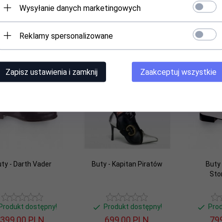
Wysyłanie danych marketingowych
Reklamy spersonalizowane
Zapisz ustawienia i zamknij
Zaakceptuj wszystkie
ty - Darth Vader
Buty - Kapitan Piratów
Buty
Sto
Produkt dostępny!
Produkt dostępny!
Pro
399,
00
PLN
699,
00
PLN
799