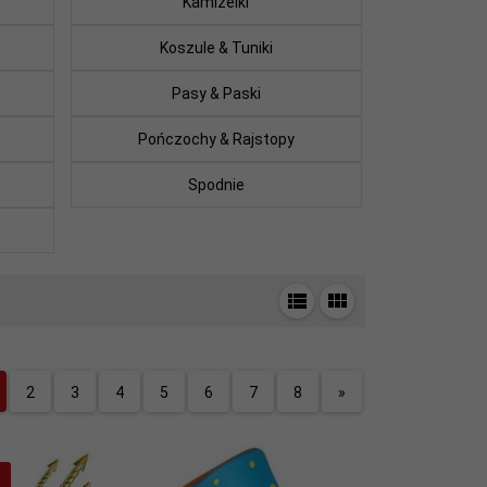
Kamizelki
Koszule & Tuniki
Pasy & Paski
Pończochy & Rajstopy
Spodnie
2
3
4
5
6
7
8
»