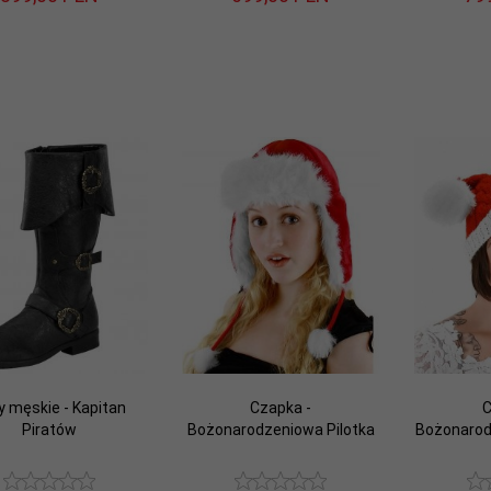
y męskie - Kapitan
Czapka -
C
Piratów
Bożonarodzeniowa Pilotka
Bożonarod