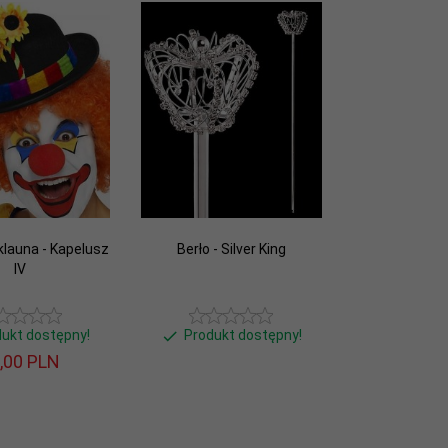
klauna - Kapelusz
Berło - Silver King
IV
dukt dostępny!
Produkt dostępny!
,
00
PLN